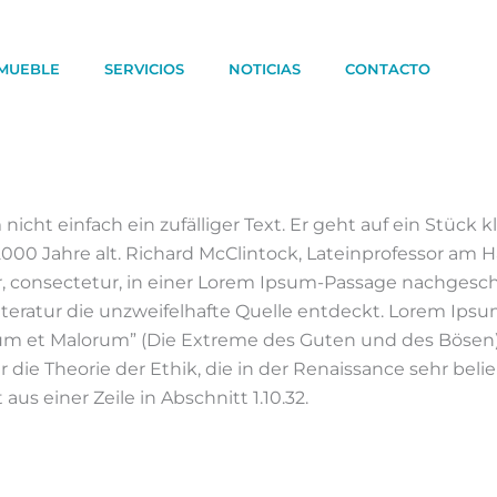
MUEBLE
SERVICIOS
NOTICIAS
CONTACTO
ht einfach ein zufälliger Text. Er geht auf ein Stück kl
er 2000 Jahre alt. Richard McClintock, Lateinprofessor 
ter, consectetur, in einer Lorem Ipsum-Passage nachgesc
 Literatur die unzweifelhafte Quelle entdeckt. Lorem Ip
orum et Malorum” (Die Extreme des Guten und des Bösen
die Theorie der Ethik, die in der Renaissance sehr belieb
s einer Zeile in Abschnitt 1.10.32.