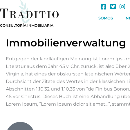
Skip
to
content
SOMOS
IN
CONSULTORÍA INMOBILIARIA
Immobilienverwaltung
Entgegen der landläufigen Meinung ist Lorem Ipsum nic
Literatur aus dem Jahr 45 v. Chr. zurück, ist also üb
Virginia, hat eines der obskursten lateinischen Wör
Durchsicht der Zitate des Wortes in der klassischen
Abschnitten 1.10.32 und 1.10.33 von “de Finibus Bon
45 vor Christus. Dieses Buch ist eine Abhandlung über 
Lorem Ipsum, “Lorem ipsum dolor sit amet…”, stammt au